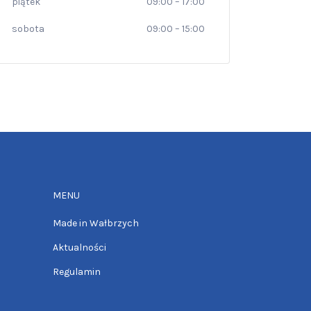
piątek
09:00
–
17:00
sobota
09:00
–
15:00
MENU
Made in Wałbrzych
Aktualności
Regulamin