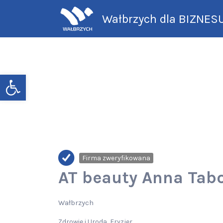
Search
Wałbrzych dla BIZNES
for:
Wałbrzych dla BIZNESU
Open toolbar
Firma zweryfikowana
AT beauty Anna Tab
Wałbrzych
Zdrowie i Uroda
Fryzjer