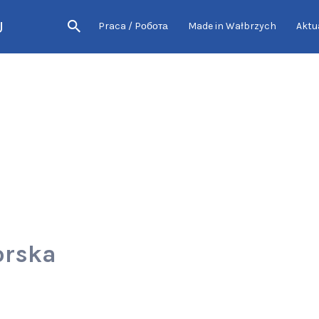
U
Praca / Pобота
Made in Wałbrzych
Aktu
orska