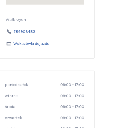
Wałbrzych
786903483
Wskazówki dojazdu
poniedziałek
09:00
–
17:00
wtorek
09:00
–
17:00
środa
09:00
–
17:00
czwartek
09:00
–
17:00