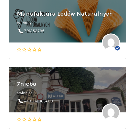
Manufaktura Lodów Naturalnych
Wałbrzych
721353796
7niebo
Świdnica
+48534065609