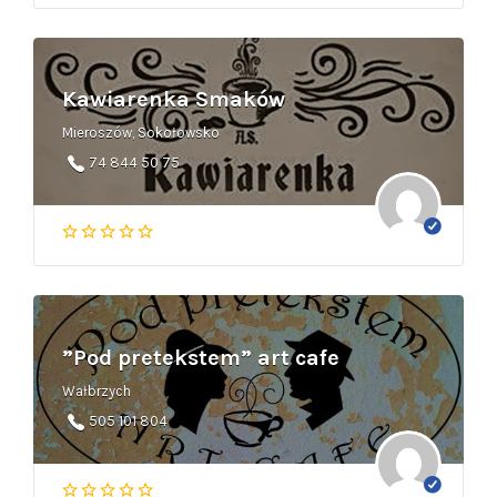
Kawiarenka Smaków
Mieroszów, Sokołowsko
74 844 50 75
”Pod pretekstem” art cafe
Wałbrzych
505 101 804