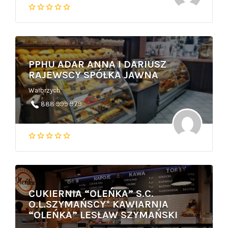
PPHU ADAR ANNA I DARIUSZ
RAJEWSCY SPÓŁKA JAWNA
Wałbrzych
888 999 979
CUKIERNIA “OLEŃKA” S.C.
O.L.SZYMAŃSCY* KAWIARNIA
“OLEŃKA” LESŁAW SZYMAŃSKI