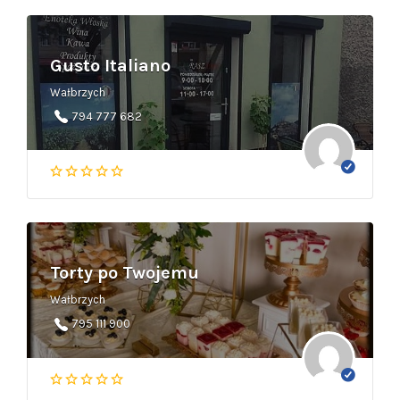
Gusto Italiano
Wałbrzych
794 777 682
Torty po Twojemu
Wałbrzych
795 111 900