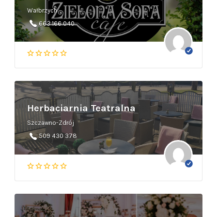
Wałbrzych
663 166 040
Herbaciarnia Teatralna
Szczawno-Zdrój
509 430 378