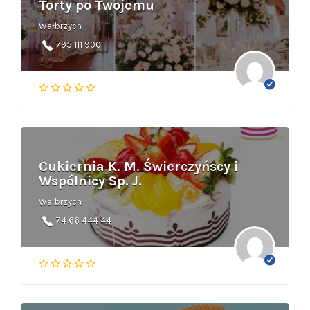
Torty po Twojemu
Wałbrzych
795 111 900
Cukiernia K. M. Świerczyńscy i
Wspólnicy Sp. J.
Wałbrzych
74 66 444 44