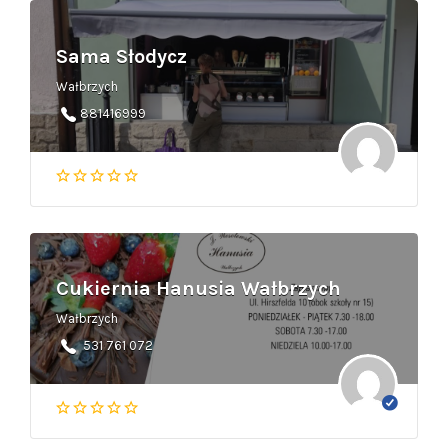
Sama Słodycz
Wałbrzych
881416999
Cukiernia Hanusia Wałbrzych
Wałbrzych
531 761 072